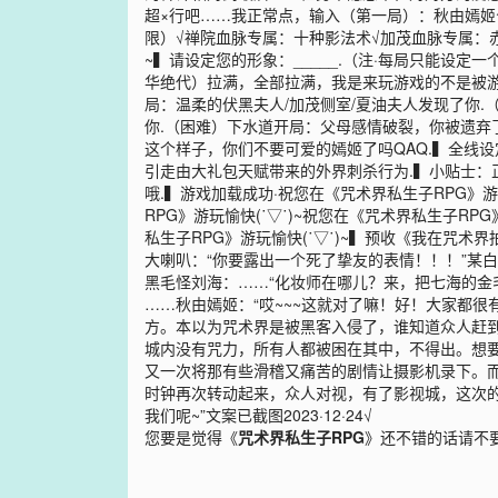
超×行吧……我正常点，输入（第一局）：秋由嫣姬
限）√禅院血脉专属：十种影法术√加茂血脉专属：
~▍请设定您的形象：_____.（注·每局只能设定
华绝代）拉满，全部拉满，我是来玩游戏的不是被游
局：温柔的伏黑夫人/加茂侧室/夏油夫人发现了你
你.（困难）下水道开局：父母感情破裂，你被遗弃
这个样子，你们不要可爱的嫣姬了吗QAQ.▍全线设
引走由大礼包天赋带来的外界刺杀行为.▍小贴士：
哦.▍游戏加载成功·祝您在《咒术界私生子RPG》
RPG》游玩愉快(˙▽˙)~祝您在《咒术界私生子RPG
私生子RPG》游玩愉快(˙▽˙)~▍预收《我在咒
大喇叭：“你要露出一个死了挚友的表情！！！”某
黑毛怪刘海：……“化妆师在哪儿？来，把七海的金
……秋由嫣姬：“哎~~~这就对了嘛！好！大家都很
方。本以为咒术界是被黑客入侵了，谁知道众人赶
城内没有咒力，所有人都被困在其中，不得出。想
又一次将那有些滑稽又痛苦的剧情让摄影机录下。
时钟再次转动起来，众人对视，有了影视城，这次的
我们呢~”文案已截图2023·12·24√
您要是觉得《
咒术界私生子RPG
》还不错的话请不