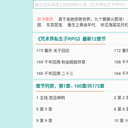
新书推荐：
真千金她惊艳世界，九个舅舅火葬场！
团
、
东宫禁宠
、
重生之黄金年代
、
听见海棠花开
《咒术界私生子RPG》最新12章节
173 番外·关于回应
172 
169 千年回溯·秋由嫣姬终章
168 
165 千年回溯·二十三
164 
章节列表，第1章~ 100章/共173章
1 主线.禁忌神明
2 第 2 
5 第 5 章
6 第 6 
9 第 9 章
10 第 1