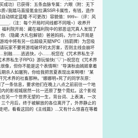
包购买成功）已获得：五条血脉专属：六眼（附：无下
体质√我踏马直接氪金拉满SSR卡属性，有钱，造作
赋自动绑定蓝瞳·不可更改）容貌值：999+-（评：风
__.（注：每个开局时间线都不同哦~）收养开
通）福利院开局：藏在福利院中的邪恶诅咒真人发现了
你.（隐藏·大礼包解锁）爸爸妈妈，为什么开局是
在游戏中将有另一位超级天赋NPC（挡箭牌）为您吸
：请玩家不要将游戏破坏的太厉害，否则主线会崩坏
…会……别融……逃逃快，小……祝您在《咒术界私生子
《咒术界私生子RPG》游玩愉快(˙▽˙)~祝您在《咒术界
角色很像，但你不能是这个表情啊！”导演秋由嫣姬拿着
后期杀人如屠狗，你给我把苦夏表现出来啊喂！”某
开咒术界的社畜那种。”娜娜明+死了的同学灰原：
收到了一条信息，要求他们在晚上八点之前前往一个地
间内的影视城居然一比一还原了整个霓虹。这个影视
色在另一个世界无望的一生，背台词、上表演，一次
▍三个月后，终于被解放的各位离开了，外界静止的
吧，看看这回的《主线篇》...又有什么惊喜在等着