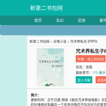
新第二书包网
首页
玄幻
武侠
都
新第二书包网
>
言情小说
> 咒术界私生子RPG
咒术界私生子R
作者：
地上捡吃的
状态：连载
最新章节：
173 番
加入书架
点击
简介：
更新时间：正午日更.预收《我在咒术界拍电影》文
的针锋相对到最后一个任务中隐忍不住对对方的爱意而