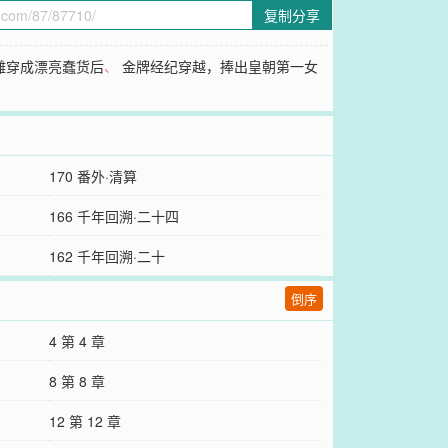
复制分享
雕穿成漂亮蠢货后
、
金牌经纪穿越，捧出皇朝第一女
170 番外·清算
166 千年回溯·二十四
162 千年回溯·二十
倒序
4 第 4 章
8 第 8 章
12 第 12 章