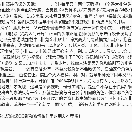
√▍请装备您的天赋：_____.（注·每局只有两个天赋槽）（全游大礼
赤血操术√狗卷血脉专属：言灵操术√反转术式√咒灵操术√无为转变√特殊
一个形象）发色：白发·黑发·大礼包自定义√瞳色：金瞳·蓝瞳√（装备六眼天
戏玩的！第四天灾不捏半个小时的脸绝不进游戏！▍请选择您的开局：___
.（简单）孤儿开局：父母在外偷偷养你满五岁后于一次任务中丧生.（普
了.（地狱）咒高大门开局：正直的夜蛾正道老师/沉默的乐岩寺校长发现了
定已完成·游戏加载中...▍氪金小贴士：除咒高大门隐藏模式开局外，您
正常来说，游戏NPC都是可以攻略的，包括人类、诅咒、非人.▍小贴士
游玩愉快(˙▽˙)~▍点击·主线·游戏开始.别点，别……进这……真实…
》游玩愉快(˙▽˙)~祝您在《咒术界私生子RPG》游玩愉快(ˇ-ˇ)...祝您在
术界拍电影》文案↓↓↓“咔咔咔，五条少年，找你来演是因为你和编剧写的
白毛最强：……“还有夏油少年，不要总说你是不会叛逃的，夏油这个角色
毛推上去，西装套上，搞出个大人模样，啊，对，就是那种死了同学又离
有精神！怀玉第一集，开拍！”▍2006年6月1日，咒高所有人手机上都
到地方后才发现，这里是个影视城，最最关键的，是这个不存在于真实空
要出去的办法只有一个，那就是扮演与自己名字相同的角色，体会那个角
而这一段被那个指定为【不可攻击的导演】秋由嫣姬命名为：《怀玉篇》
故事，或许是不一样的结局。而10年后，当所有人的手机再次响起……“走
要忘记向您QQ群和微博微信里的朋友推荐哦！