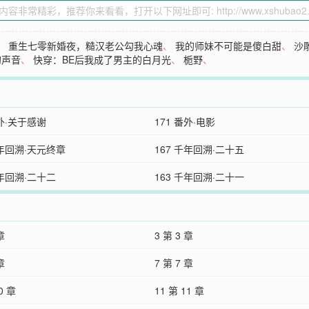
、
重生七零新婚夜，糙汉老公勾我心魂
、
我的师妹不可能是傻白甜
、
沙
的声音
、
快穿：BE后我成了男主的白月光
、
栀野
、
番外·关于感谢
171 番外·电影
千年回溯·天元终章
167 千年回溯·二十五
千年回溯·二十二
163 千年回溯·二十一
章
3 第 3 章
章
7 第 7 章
0 章
11 第 11 章