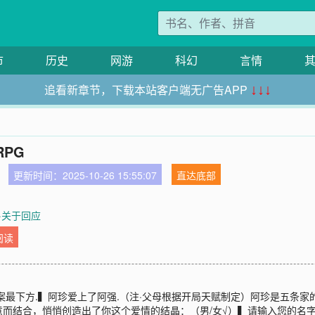
市
历史
网游
科幻
言情
追看新章节，下载本站客户端无广告APP
↓↓↓
PG
更新时间：2025-10-26 15:55:07
直达底部
外·关于回应
阅读
案最下方.▍阿珍爱上了阿强.（注·父母根据开局天赋制定）阿珍是五条
结合，悄悄创造出了你这个爱情的结晶：（男/女√）▍请输入您的名字：_