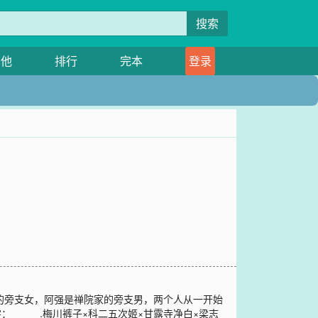
搜索
其他
排行
完本
登录
家的旁支女，阿强是禅院家的旁支男，两个人从一开始
____.梅川裤子×科二五次姬×甘露寺净白×梁志