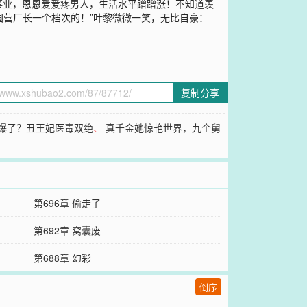
事业，恩恩爱爱疼男人，生活水平蹭蹭涨！不知道羡
国营厂长一个档次的！”叶黎微微一笑，无比自豪：
复制分享
爆了？丑王妃医毒双绝
、
真千金她惊艳世界，九个舅
第696章 偷走了
第692章 窝囊废
第688章 幻彩
倒序