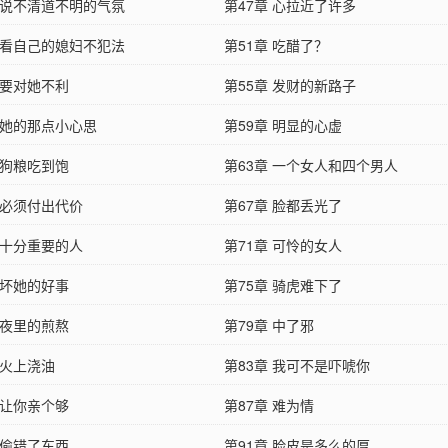
章 说不清道不明的气氛
第47章 心拉近了许多
章 看自己的媳妇不犯法
第51章 吃醋了？
 要对她不利
第55章 发财的新路子
 她的那点小心思
第59章 明显的心虚
 狗粮吃到饱
第63章 一个女人和四个男人
 必须付出代价
第67章 脸都丢光了
 十分重要的人
第71章 可怜的女人
 坏她的好事
第75章 骑虎难下了
 夜里的煎熬
第79章 中了邪
 火上浇油
第83章 我可不是吓唬你
 让你亲个够
第87章 难为情
 偷错了东西
第91章 脸皮是多么的厚