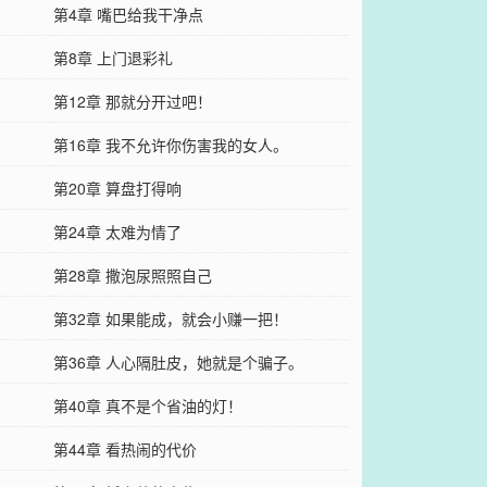
第4章 嘴巴给我干净点
第8章 上门退彩礼
第12章 那就分开过吧！
第16章 我不允许你伤害我的女人。
第20章 算盘打得响
第24章 太难为情了
第28章 撒泡尿照照自己
第32章 如果能成，就会小赚一把！
第36章 人心隔肚皮，她就是个骗子。
第40章 真不是个省油的灯！
第44章 看热闹的代价