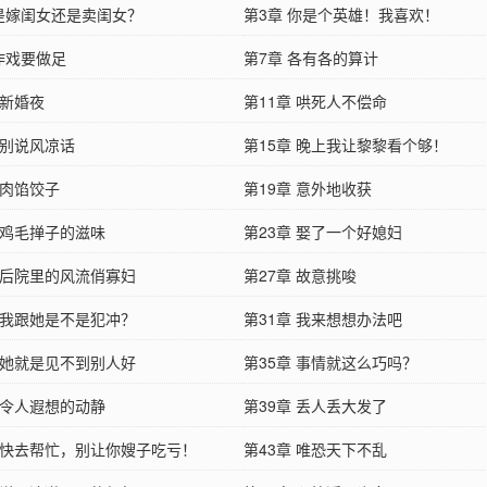
 是嫁闺女还是卖闺女？
第3章 你是个英雄！我喜欢！
 作戏要做足
第7章 各有各的算计
 新婚夜
第11章 哄死人不偿命
 别说风凉话
第15章 晚上我让黎黎看个够！
 肉馅饺子
第19章 意外地收获
 鸡毛掸子的滋味
第23章 娶了一个好媳妇
章 后院里的风流俏寡妇
第27章 故意挑唆
章 我跟她是不是犯冲？
第31章 我来想想办法吧
章 她就是见不到别人好
第35章 事情就这么巧吗？
 令人遐想的动静
第39章 丢人丢大发了
章 快去帮忙，别让你嫂子吃亏！
第43章 唯恐天下不乱