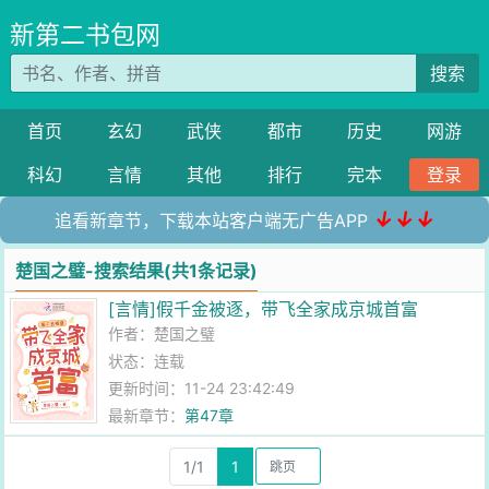
新第二书包网
搜索
首页
玄幻
武侠
都市
历史
网游
科幻
言情
其他
排行
完本
登录
↓↓↓
追看新章节，下载本站客户端无广告APP
楚国之璧-搜索结果(共1条记录)
[言情]假千金被逐，带飞全家成京城首富
作者：
楚国之璧
状态：连载
更新时间：11-24 23:42:49
最新章节：
第47章
1/1
1