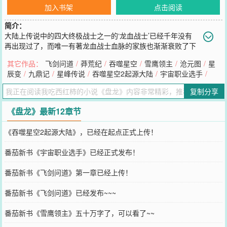
加入书架
点击阅读
简介：
大陆上传说中的四大终极战士之一的‘龙血战士’已经千年没有
再出现过了，而唯一有著龙血战士血脉的家族也渐渐衰败了下
来，成为了一个小镇的普通贵族。而这个衰败家族中的继承人，年仅
其它作品：
飞剑问道
/
莽荒纪
/
吞噬星空
/
雪鹰领主
/
沧元图
/
星
八岁的小林雷在踏入已经布满灰尘的祖屋当中的时候，却无意当中得
辰变
/
九鼎记
/
星峰传说
/
吞噬星空2起源大陆
/
宇宙职业选手
/
到一枚看似极为普通的戒指——盘龙戒指！<spanclass="hottext">本
书公告：</span>这是作者我吃西红柿发表：星峰传说、寸芒、星辰变
复制分享
完结篇之後.开始最新连载第四本小说：盘龙希望大家会喜欢我吃西红
柿最新连载作品
《盘龙》最新12章节
您要是觉得《
盘龙
》还不错的话请不要忘记向您QQ群和微博微信里的
朋友推荐哦！
《吞噬星空2起源大陆》，已经在起点正式上传！
番茄新书《宇宙职业选手》已经正式发布！
番茄新书《飞剑问道》第一章已经上传！
番茄新书《飞剑问道》已经发布~~~
番茄新书《雪鹰领主》五十万字了，可以看了~~