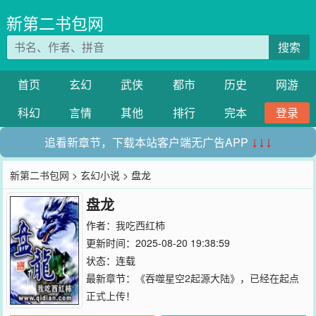
新第二书包网
搜索
首页
玄幻
武侠
都市
历史
网游
科幻
言情
其他
排行
完本
登录
追看新章节，下载本站客户端无广告APP
↓↓↓
新第二书包网
>
玄幻小说
> 盘龙
盘龙
作者：
我吃西红柿
更新时间：2025-08-20 19:38:59
状态：连载
最新章节：
《吞噬星空2起源大陆》，已经在起点
正式上传！