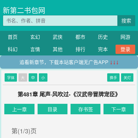
新第二书包网
搜索
首页
玄幻
武侠
都市
历史
网游
科幻
言情
其他
排行
完本
登录
追看新章节，下载本站客户端无广告APP
↓↓↓
字体
大
中
小
换手
关灯
第481章 尾声·风吹过-《汉武帝冒牌宠臣》
上一章
目录
存书签
下一章
第(1/3)页