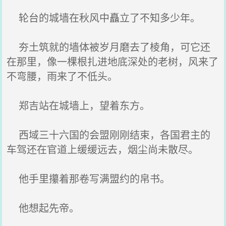
轮台的城墙在秋风中矗立了不知多少年。
夯土筑就的墙体被岁月磨去了棱角，可它还
在那里，像一棵根扎进地底深处的老树，风来了
不弯腰，雨来了不低头。
郑吉站在城墙上，望着东方。
西域三十六国的会盟刚刚结束，各国君主的
车驾还在官道上缓缓远去，烟尘尚未散尽。
他手里攥着那卷写满盟约的帛书。
他想起先帝。