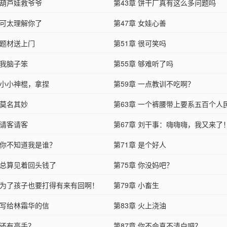
 葫芦娃救爷爷
第43章 饼干厂真有这么多问题吗
 可太理解你了
第47章 女娃心善
 题材送上门
第51章 很可笑吗
 我脑子笨
第55章 够难听了吗
 小小神棍，拿捏
第59章 一点教训不吃啊？
 莫名其妙
第63章 一个裤腰带上要系五百个人
 请客请客
第67章 刘干事：嗨嗨嗨，我又来了
章 你不知道我是谁？
第71章 是个好人
章 总算见着回头钱了
第75章 你没妈吧？
章 为了孩子也要打得有来有回啊！
第79章 小畜生
 写给林霜华的信
第83章 火上浇油
 还有高手？
第87章 你不会真不清白吧？