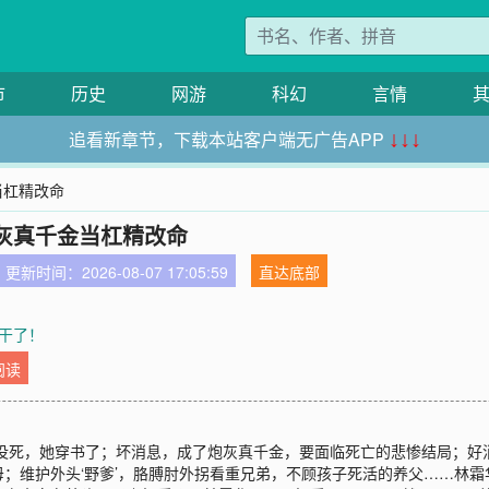
市
历史
网游
科幻
言情
追看新章节，下载本站客户端无广告APP
↓↓↓
当杠精改命
灰真千金当杠精改命
更新时间：2026-08-07 17:05:59
直达底部
 干了！
阅读
华没死，她穿书了；坏消息，成了炮灰真千金，要面临死亡的悲惨结局；
；维护外头‘野爹’，胳膊肘外拐看重兄弟，不顾孩子死活的养父……林