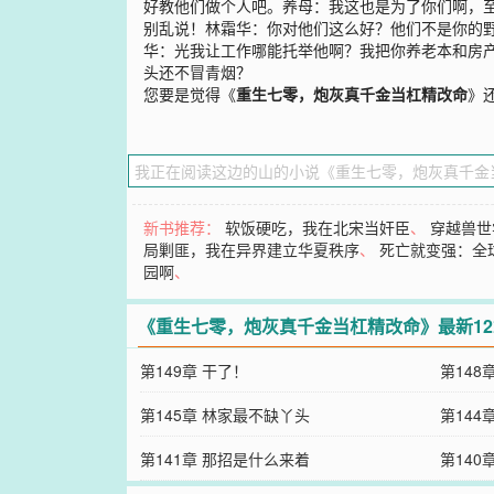
好教他们做个人吧。养母：我这也是为了你们啊，
别乱说！林霜华：你对他们这么好？他们不是你的
华：光我让工作哪能托举他啊？我把你养老本和房
头还不冒青烟？
您要是觉得《
重生七零，炮灰真千金当杠精改命
》
新书推荐：
软饭硬吃，我在北宋当奸臣
、
穿越兽世
局剿匪，我在异界建立华夏秩序
、
死亡就变强：全
园啊
、
《重生七零，炮灰真千金当杠精改命》最新1
第149章 干了！
第148
第145章 林家最不缺丫头
第144
第141章 那招是什么来着
第140