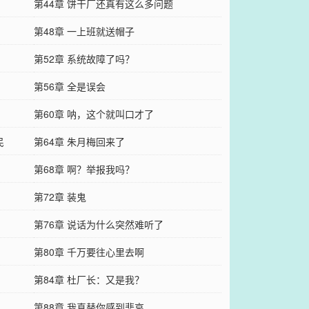
第44章 饼干厂还真有这么多问题
第48章 一上班就送帽子
第52章 系统故障了吗？
第56章 全是误会
第60章 呐，这个就叫口才了
民
第64章 朱月梅回来了
！
第68章 啊？举报我吗？
第72章 装鬼
第76章 说话为什么突然难听了
第80章 千万要往心里去啊
第84章 杜厂长：又是我？
第88章 我真替你感到悲哀