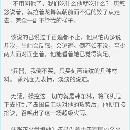
“不用问他了，我们吃什么他就吃什么？”唐悠
悠说着，就拉着龙舞就朝前面不远的饺子点走
去，完全一副不管我的样子。
该说的已说过千百遍都不止，他只怕再多说
几次，出岫会反感，会逃避。倒不如不说，至少
两人面对面坐着，他能看着她已觉得满足。
“兵器，我倒不买，只买刻画道纹的几种材
料。”萧凡面无表情，淡淡的说道。
无疑，操控这一切的就是韩东林，将飞机甩
下去打乱了岛国自卫队对他的攻势后，他便直接
掐诀，召唤出了这一场超级火雨。
伸张正义举报他？还是借着太子军团的名义