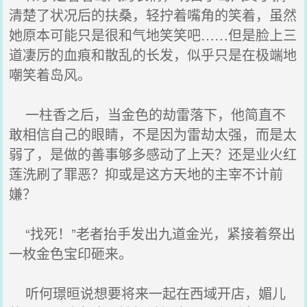
清楚了状况后的扶桑，轻拧着嘴角的笑着，虽然
她原本可能只是很和气地笑笑吧……但是脸上三
道凄厉的血痕和散乱的长发，似乎只是在极端地
嘲笑着岛风。
一柱香之后，当金色的劫雷落下，他简直不
敢相信自己的眼睛，不是因为雷劫太强，而是太
弱了，是做的善事够多感动了上天？还是业火红
莲洗刷了罪恶？抑或是这方天地的主宰不计前
嫌？
“找死！”老者抬手发出九道金光，紧接着祭出
一枚金色宝印砸来。
听何璟晅说想要将来一起在西域开店，媚儿