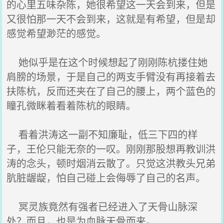
的心里五味杂陈，她很希望这一天会到来，但是
又很怕那一天不会到来，这就是有希望，但是却
感觉希望渺茫的感觉。
她似乎是在这个时候想起了刚刚陈杭搂住她
肩膀的场景，于是自己的两支手臂没有再接着去
扶陈杭，反而还夹在了自己的腰上，两个蓝色的
瞳孔微眯着看着陈杭的眼睛。
看着洪涛这一副不知廉耻，低三下四的样
子，王伦只能无奈的一叹。刚刚那股想再教训洪
涛的念头，顿时烟消云散了。只觉这洪教头兄弟
肮脏龌龊，怕自己碰上会侮辱了自己的名声。
冥灵族竟然有强者已经进入了天骨山脉深
处？而且，也是为血脉天骨而来。