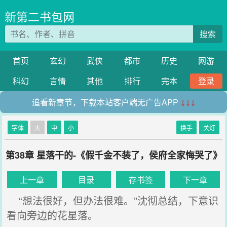
新第二书包网
搜索
首页
玄幻
武侠
都市
历史
网游
科幻
言情
其他
排行
完本
登录
追看新章节，下载本站客户端无广告APP
↓↓↓
字体
大
中
小
换手
关灯
第38章 星落干的-《假千金不装了，侯府全家悔哭了》
上一章
目录
存书签
下一章
“想法很好，但办法很难。”沈彻总结，下意识
看向旁边的花星落。