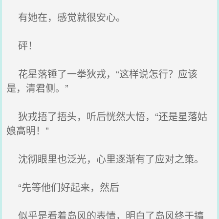
有她在，感觉就很安心。
砰！
花星落锤了一拳狄戎，“这样说怎行？应该
是，清君侧。”
狄戎捂了捂头，听后恍然大悟，“还是星落姑
娘高明！”
沈彻眼里也泛光，心里逐渐有了应对之策。
“先等他们好起来，然后
似乎是看着岛风的表情，明白了岛风终于搞