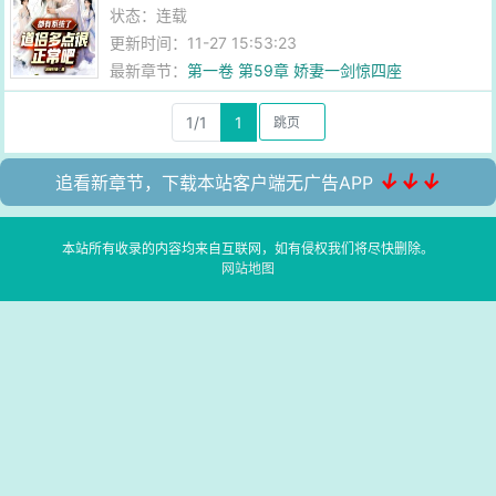
状态：连载
更新时间：11-27 15:53:23
最新章节：
第一卷 第59章 娇妻一剑惊四座
1/1
1
↓↓↓
追看新章节，下载本站客户端无广告APP
本站所有收录的内容均来自互联网，如有侵权我们将尽快删除。
网站地图