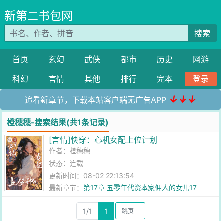
新第二书包网
搜索
首页
玄幻
武侠
都市
历史
网游
科幻
言情
其他
排行
完本
登录
↓↓↓
追看新章节，下载本站客户端无广告APP
橙穗穗-搜索结果(共1条记录)
[言情]快穿：心机女配上位计划
作者：
橙穗穗
状态：连载
更新时间：08-02 22:13:54
最新章节：
第17章 五零年代资本家佣人的女儿17
1/1
1