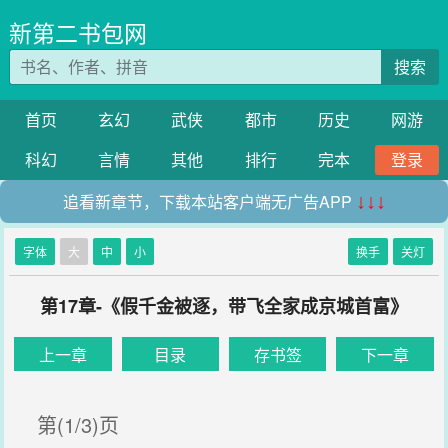
新第二书包网
搜索
首页
玄幻
武侠
都市
历史
网游
科幻
言情
其他
排行
完本
登录
追看新章节，下载本站客户端无广告APP
↓↓↓
字体
大
中
小
换手
关灯
第17章-《假千金被逐，带飞全家成京城首富》
上一章
目录
存书签
下一章
第(1/3)页