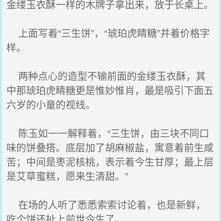
金缕玉衣酥一样的木牌子拿出来，放于长桌上。
上面写着“三生饼”，“琥珀虎睛糖”并着价格字
样。
两种点心的造型不输前面的金缕玉衣酥，其
中那琥珀虎睛糖更是惟妙惟肖，最是吸引下面五
六岁的小童的视线。
陈玉如一一解释着，“三生饼，由三块不同口
味的饼叠搭。底层加了胡麻椒盐，寓意着前生咸
苦；中间是枣泥核桃，表示着今生甘厚；最上层
是艾草蜜糕，愿来生清甜。”
在场的人听了悉悉索索讨论着，也是新鲜，
吃个饼还扯上前世今生了。