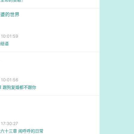
老婆的世界
0:01:59
完结语
粮
0:01:56
章 跟狗复婚都不跟你
骨
7:30:27
六十三章 闹呼呼的日常