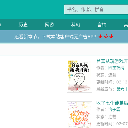
市
历史
网游
科幻
言情
↓↓↓
追看新章节，下载本站客户端无广告APP
首富从玩游戏
作者：
四宝锦绣
状态：连载
更新时间：02-13 0
最新章节：
第六十
收了七个徒弟
作者：
洛子雲
状态：连载
更新时间：02-07 1