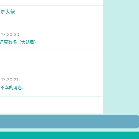
人是大佬
7:30:30
、还算数吗（大结局）
主
7:30:21
不幸的消息...