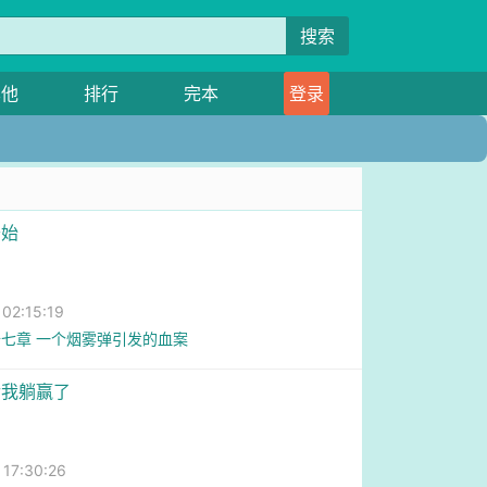
搜索
其他
排行
完本
登录
开始
2:15:19
七章 一个烟雾弹引发的血案
后我躺赢了
7:30:26