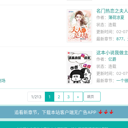
名门热恋之夫
作者：
薄荷凉夏
状态：连载
更新时间：02-07 1
最新章节：
877
这本小说我做
作者：
亿爵
状态：连载
更新时间：02-07 1
剧场
最新章节：
一个很
1/213
1
2
3
»
↓↓↓
追看新章节，下载本站客户端无广告APP