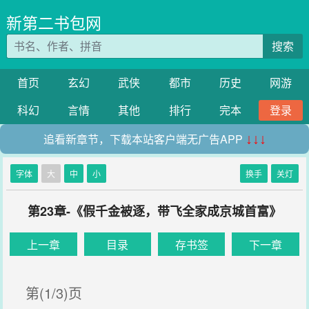
新第二书包网
搜索
首页
玄幻
武侠
都市
历史
网游
科幻
言情
其他
排行
完本
登录
追看新章节，下载本站客户端无广告APP
↓↓↓
字体
大
中
小
换手
关灯
第23章-《假千金被逐，带飞全家成京城首富》
上一章
目录
存书签
下一章
第(1/3)页